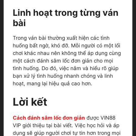
Linh hoạt trong từng ván
bài
Trong ván bài thường xuất hiện các tình
huống bất ngờ, khó đỡ. Mỗi người có một lối
chơi khác nhau nên không thể áp dụng cùng
một cách đánh sâm lốc đơn giản cho mọi
tình huống. Do đó, việc nắm và hiểu rõ giúp
bạn xử lý tình huống nhanh chóng và linh
hoạt, mang lại hiệu quả cao hơn.
Lời kết
Cách đánh sâm lốc đơn giản
được VIN88
VIP giới thiệu tại bài viết. Việc học hỏi và áp
dụng sẽ giúp người chơi tự tin hơn trong mọi