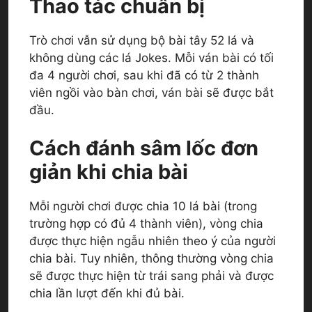
Thao tác chuẩn bị
Trò chơi vẫn sử dụng bộ bài tây 52 lá và
không dùng các lá Jokes. Mỗi ván bài có tối
đa 4 người chơi, sau khi đã có từ 2 thành
viên ngồi vào bàn chơi, ván bài sẽ được bắt
đầu.
Cách đánh sâm lốc đơn
giản khi chia bài
Mỗi người chơi được chia 10 lá bài (trong
trường hợp có đủ 4 thành viên), vòng chia
được thực hiện ngẫu nhiên theo ý của người
chia bài. Tuy nhiên, thông thường vòng chia
sẽ được thực hiện từ trái sang phải và được
chia lần lượt đến khi đủ bài.