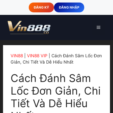
Chuyển
ĐĂNG KÝ
ĐĂNG NHẬP
đến
nội
dung
Menu
VIN88
|
VIN88 VIP
|
Cách Đánh Sâm Lốc Đơn
Giản, Chi Tiết Và Dễ Hiểu Nhất
Cách Đánh Sâm
Lốc Đơn Giản, Chi
Tiết Và Dễ Hiểu