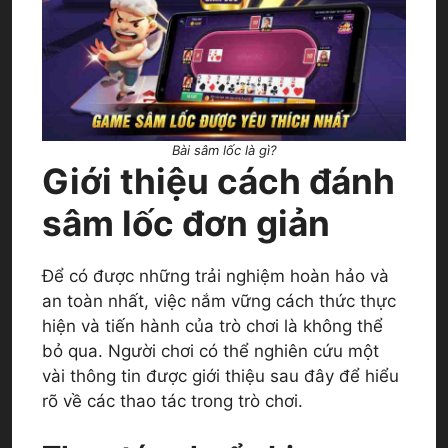
Bài sâm lốc là gì?
Giới thiệu cách đánh
sâm lốc đơn giản
Để có được những trải nghiệm hoàn hảo và
an toàn nhất, việc nắm vững cách thức thực
hiện và tiến hành của trò chơi là không thể
bỏ qua. Người chơi có thể nghiên cứu một
vài thông tin được giới thiệu sau đây để hiểu
rõ về các thao tác trong trò chơi.