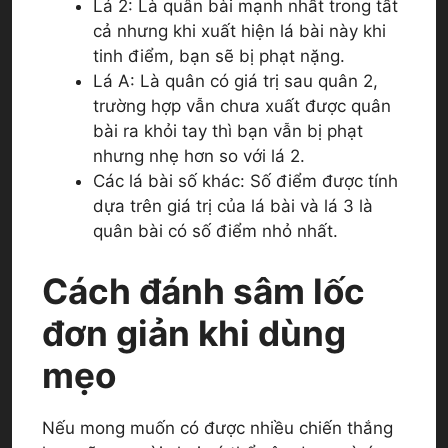
Lá 2: Là quân bài mạnh nhất trong tất
cả nhưng khi xuất hiện lá bài này khi
tinh điểm, bạn sẽ bị phạt nặng.
Lá A: Là quân có giá trị sau quân 2,
trường hợp vẫn chưa xuất được quân
bài ra khỏi tay thì bạn vẫn bị phạt
nhưng nhẹ hơn so với lá 2.
Các lá bài số khác: Số điểm được tính
dựa trên giá trị của lá bài và lá 3 là
quân bài có số điểm nhỏ nhất.
Cách đánh sâm lốc
đơn giản khi dùng
mẹo
Nếu mong muốn có được nhiều chiến thắng