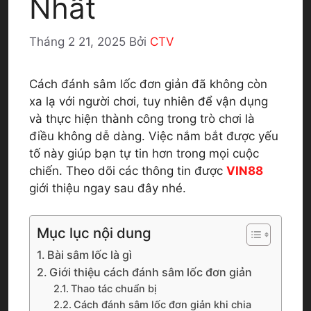
Nhất
Tháng 2 21, 2025
Bởi
CTV
Cách đánh sâm lốc đơn giản đã không còn
xa lạ với người chơi, tuy nhiên để vận dụng
và thực hiện thành công trong trò chơi là
điều không dễ dàng. Việc nắm bắt được yếu
tố này giúp bạn tự tin hơn trong mọi cuộc
chiến. Theo dõi các thông tin được
VIN88
giới thiệu ngay sau đây nhé.
Mục lục nội dung
Bài sâm lốc là gì
Giới thiệu cách đánh sâm lốc đơn giản
Thao tác chuẩn bị
Cách đánh sâm lốc đơn giản khi chia