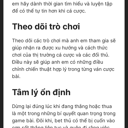
em hãy dành thời gian tìm hiểu và luyện tập
để có thể tự tin hơn khi cá cược.
Theo dõi trò chơi
Theo dõi các trò chơi mà anh em tham gia sẽ
giúp nhận ra được xu hướng và cách thức
chơi của thị trường cá cược và các đối thủ.
Điều này sẽ giúp anh em có những điều
chỉnh chiến thuật hợp lý trong từng ván cược
bài.
Tâm lý ổn định
Dừng lại đúng lúc khi đang thắng hoặc thua
là một trong những bí quyết quan trọng trong
game bài. Đôi khi, bet thủ có thể bị cuốn vào
cơn sốt thắng liên tục và quên đi rằng việc