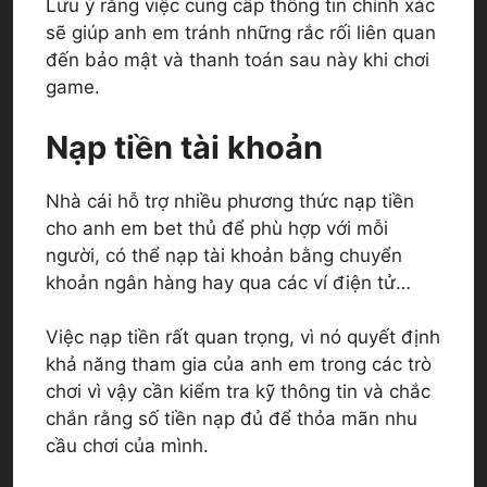
Lưu ý rằng việc cung cấp thông tin chính xác
sẽ giúp anh em tránh những rắc rối liên quan
đến bảo mật và thanh toán sau này khi chơi
game.
Nạp tiền tài khoản
Nhà cái hỗ trợ nhiều phương thức nạp tiền
cho anh em bet thủ để phù hợp với mỗi
người, có thể nạp tài khoản bằng chuyển
khoản ngân hàng hay qua các ví điện tử…
Việc nạp tiền rất quan trọng, vì nó quyết định
khả năng tham gia của anh em trong các trò
chơi vì vậy cần kiểm tra kỹ thông tin và chắc
chắn rằng số tiền nạp đủ để thỏa mãn nhu
cầu chơi của mình.