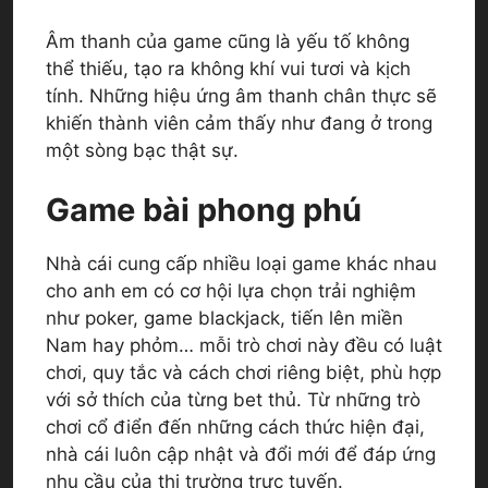
Âm thanh của game cũng là yếu tố không
thể thiếu, tạo ra không khí vui tươi và kịch
tính. Những hiệu ứng âm thanh chân thực sẽ
khiến thành viên cảm thấy như đang ở trong
một sòng bạc thật sự.
Game bài phong phú
Nhà cái cung cấp nhiều loại game khác nhau
cho anh em có cơ hội lựa chọn trải nghiệm
như poker, game blackjack, tiến lên miền
Nam hay phỏm… mỗi trò chơi này đều có luật
chơi, quy tắc và cách chơi riêng biệt, phù hợp
với sở thích của từng bet thủ. Từ những trò
chơi cổ điển đến những cách thức hiện đại,
nhà cái luôn cập nhật và đổi mới để đáp ứng
nhu cầu của thị trường trực tuyến.