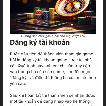
Hướng dẫn chơi game bài cho mọi cược thủ
Đăng ký tài khoản
Bước đầu tiên để thành viên tham gia game
bài là đăng ký tài khoản game cược tại nhà
cái. Quá trình này anh em chỉ cần truy cập
vào trang chủ của sân game, tìm đến mục
“đăng ký” và điền đủ thông tin của mình theo
yêu cầu.
Sau khi hoàn tất thì thành viên sẽ nhận được
một tài khoản để đăng nhập vào hệ thống.