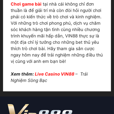
Chơi game bài
tại nhà cái không chỉ đơn
thuần là để giải trí mà còn đòi hỏi người chơi
phải có kiến thức về trò chơi và kinh nghiệm.
Với những trò chơi phong phú, dịch vụ chăm
sóc khách hàng tận tình cùng nhiều chương
trình khuyến mãi hấp dẫn, VIN88 thực sự là
một địa chỉ lý tưởng cho những bet thủ yêu
thích trò chơi bài. Hãy tham gia sân cược
ngay hôm nay để trải nghiệm những điều thú
vị cùng với anh em bạn bè!
Xem thêm:
Live Casino VIN88
– Trải
Nghiệm Sòng Bạc