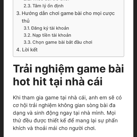
Tâm lý ổn định
Hướng dẫn chơi game bài cho mọi cược
thủ
Đăng ký tài khoản
Nạp tiền tài khoản
Chọn game bài bắt đầu chơi
Lời kết
Trải nghiệm game bài
hot hit tại nhà cái
Khi tham gia game tại nhà cái, anh em sẽ có
cơ hội trải nghiệm không gian sòng bài đa
dạng và sinh động ngay tại nhà mình. Mọi
thứ đều được thiết kế để mang lại sự phấn
khích và thoải mái cho người chơi.