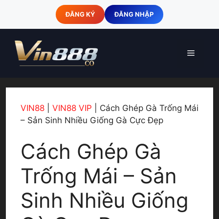
Chuyển
ĐĂNG KÝ
ĐĂNG NHẬP
đến
nội
dung
Menu
VIN88
|
VIN88 VIP
|
Cách Ghép Gà Trống Mái
– Sản Sinh Nhiều Giống Gà Cực Đẹp
Cách Ghép Gà
Trống Mái – Sản
Sinh Nhiều Giống