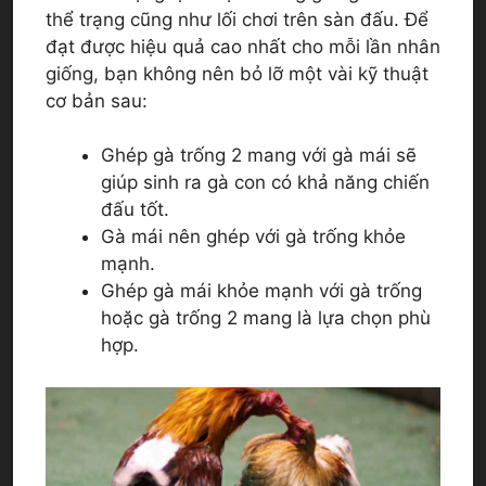
thể trạng cũng như lối chơi trên sàn đấu. Để
đạt được hiệu quả cao nhất cho mỗi lần nhân
giống, bạn không nên bỏ lỡ một vài kỹ thuật
cơ bản sau:
Ghép gà trống 2 mang với gà mái sẽ
giúp sinh ra gà con có khả năng chiến
đấu tốt.
Gà mái nên ghép với gà trống khỏe
mạnh.
Ghép gà mái khỏe mạnh với gà trống
hoặc gà trống 2 mang là lựa chọn phù
hợp.