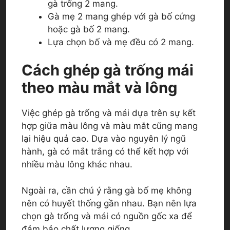
gà trống 2 mang.
Gà mẹ 2 mang ghép với gà bố cứng
hoặc gà bố 2 mang.
Lựa chọn bố và mẹ đều có 2 mang.
Cách ghép gà trống mái
theo màu mắt và lông
Việc ghép gà trống và mái dựa trên sự kết
hợp giữa màu lông và màu mắt cũng mang
lại hiệu quả cao. Dựa vào nguyên lý ngũ
hành, gà có mắt trắng có thể kết hợp với
nhiều màu lông khác nhau.
Ngoài ra, cần chú ý rằng gà bố mẹ không
nên có huyết thống gần nhau. Bạn nên lựa
chọn gà trống và mái có nguồn gốc xa để
đảm bảo chất lượng giống.