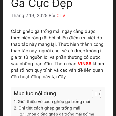
Gà Cực Đẹp
Tháng 2 19, 2025
Bởi
CTV
Cách ghép gà trống mái ngày càng được
thực hiện rộng rãi bởi nhiều điểm ưu việt do
thao tác này mang lại. Thực hiện thành công
thao tác này, người chơi sẽ có được không ít
giá trị từ nguồn lợi và phần thưởng có được
sau những trận đấu. Theo chân
VIN88
khám
phá rõ hơn quy trình và các vấn đề liên quan
đến hoạt động này tại đây.
Mục lục nội dung
Giới thiệu về cách ghép gà trống mái
Chi tiết cách ghép gà trống mái
Chọn giống ghép gà trống mái bố mẹ