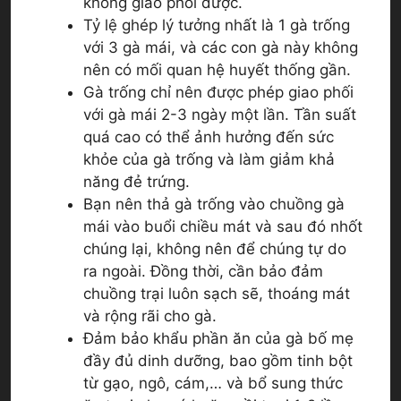
không giao phối được.
Tỷ lệ ghép lý tưởng nhất là 1 gà trống
với 3 gà mái, và các con gà này không
nên có mối quan hệ huyết thống gần.
Gà trống chỉ nên được phép giao phối
với gà mái 2-3 ngày một lần. Tần suất
quá cao có thể ảnh hưởng đến sức
khỏe của gà trống và làm giảm khả
năng đẻ trứng.
Bạn nên thả gà trống vào chuồng gà
mái vào buổi chiều mát và sau đó nhốt
chúng lại, không nên để chúng tự do
ra ngoài. Đồng thời, cần bảo đảm
chuồng trại luôn sạch sẽ, thoáng mát
và rộng rãi cho gà.
Đảm bảo khẩu phần ăn của gà bố mẹ
đầy đủ dinh dưỡng, bao gồm tinh bột
từ gạo, ngô, cám,… và bổ sung thức