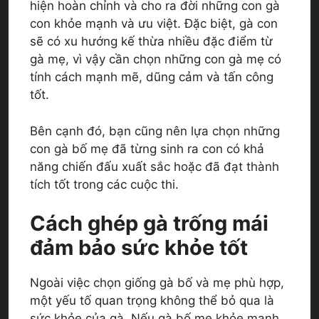
hiện hoàn chỉnh và cho ra đời những con gà
con khỏe mạnh và ưu việt. Đặc biệt, gà con
sẽ có xu hướng kế thừa nhiều đặc điểm từ
gà mẹ, vì vậy cần chọn những con gà mẹ có
tính cách mạnh mẽ, dũng cảm và tấn công
tốt.
Bên cạnh đó, bạn cũng nên lựa chọn những
con gà bố mẹ đã từng sinh ra con có khả
năng chiến đấu xuất sắc hoặc đã đạt thành
tích tốt trong các cuộc thi.
Cách ghép gà trống mái
đảm bảo sức khỏe tốt
Ngoài việc chọn giống gà bố và mẹ phù hợp,
một yếu tố quan trọng không thể bỏ qua là
sức khỏe của gà. Nếu gà bố mẹ khỏe mạnh,